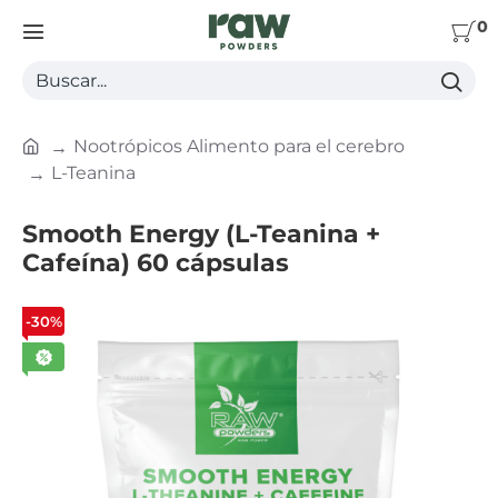
0
Buscar...
Nootrópicos Alimento para el cerebro
h
L-Teanina
o
m
Smooth Energy (L-Teanina +
e
Cafeína) 60 cápsulas
-30%