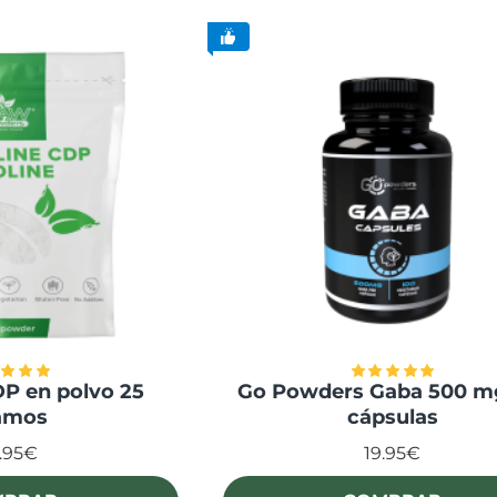
DP en polvo 25
Go Powders Gaba 500 m
amos
cápsulas
.95€
19.95€