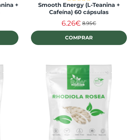
anina +
Smooth Energy (L-Teanina +
s
Cafeína) 60 cápsulas
6.26€
8.95€
COMPRAR