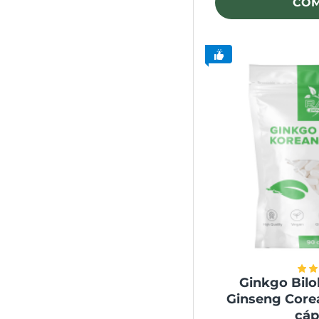
CO
Ginkgo Bil
Ginseng Core
cáp