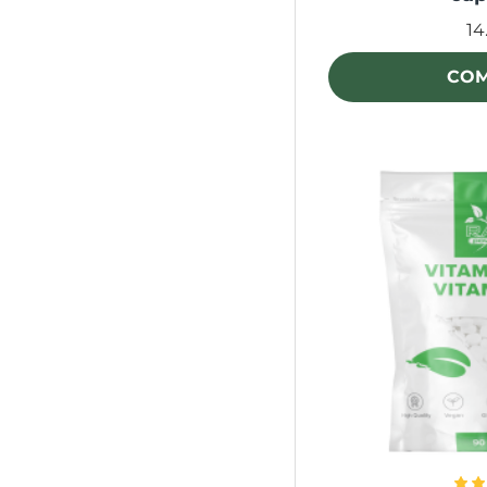
14
CO