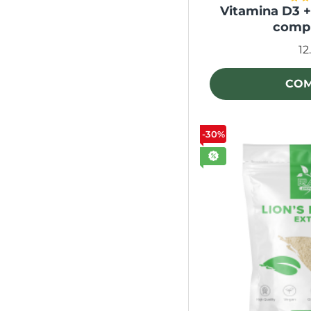
Vitamina D3 +
comp
12
CO
-30%