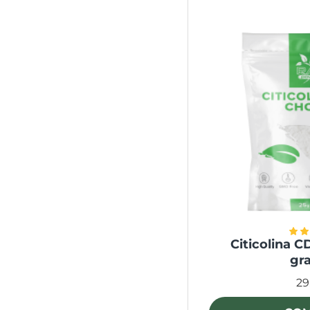
Citicolina C
gr
29