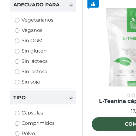
ADECUADO PARA
Vegetarianos
Veganos
Sin OGM
Sin gluten
Sin lácteos
Sin lactosa
Sin soja
TIPO
L-Teanina cá
17
Cápsulas
Comprimidos
CO
Polvo